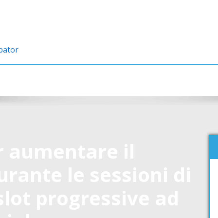
bator
r aumentare il
urante le sessioni di
slot progressive ad