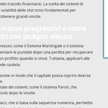
do tracollo finanziario. La scelta dei sistemi di
 volatilità delle slot sono fondamentali per
ottenere grandi vincite.
mmessa progressivi e come
chi con jackpot elevati
essivi, come il Sistema Martingale o il sistema
mentare le puntate dopo una perdita per recuperare
 profitto quando si vince. Tuttavia, applicarli alle
ede cautela:
ssime in modo che il capitale possa coprire diverse
e.
tate dei sistemi, come il sistema Paroli, che
olo dopo le vincite.
acci, che si basa sulla sequenza numerica, permette