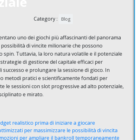
ziale
Category :
Blog
entano uno dei giochi più affascinanti del panorama
a possibilità di vincite milionarie che possono
 spin. Tuttavia, la loro natura volatile e il potenziale
strategie di gestione del capitale efficaci per
di successo e prolungare la sessione di gioco. In
o metodi pratici e scientificamente fondati per
e le sessioni con slot progressive ad alto potenziale,
ciplinato e mirato.
et realistico prima di iniziare a giocare
imizzati per massimizzare le possibilità di vincita
romozioni per ampliare il bankroll temporaneamente