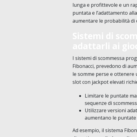
lunga e profittevole e un rapi
puntata e l’adattamento alla
aumentare le probabilità di 
Sistemi di sco
adattarli ai gio
I sistemi di scommessa progr
Fibonacci, prevedono di au
le somme perse e ottenere un
slot con jackpot elevati richi
Limitare le puntate ma
sequenze di scommess
Utilizzare versioni adat
aumentano le puntate s
Ad esempio, il sistema Fibon