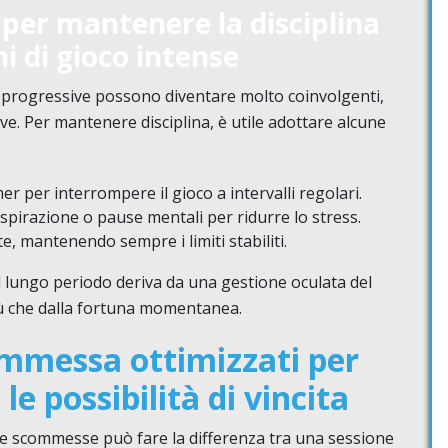
i per mantenere la disciplina
i di gioco intense
t progressive possono diventare molto coinvolgenti,
ve. Per mantenere disciplina, è utile adottare alcune
er per interrompere il gioco a intervalli regolari.
espirazione o pause mentali per ridurre lo stress.
e, mantenendo sempre i limiti stabiliti.
l lungo periodo deriva da una gestione oculata del
 più che dalla fortuna momentanea.
ommessa ottimizzati per
e possibilità di vincita
lle scommesse può fare la differenza tra una sessione