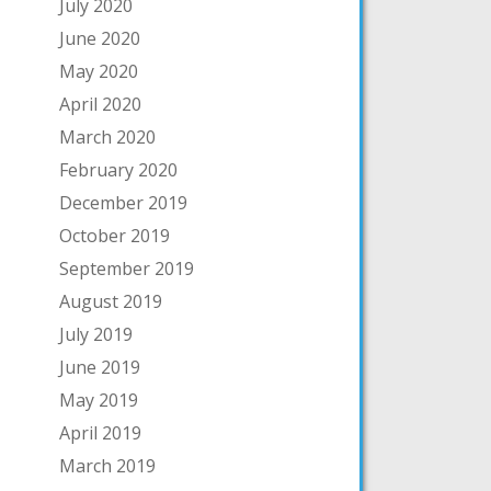
July 2020
June 2020
May 2020
April 2020
March 2020
February 2020
December 2019
October 2019
September 2019
August 2019
July 2019
June 2019
May 2019
April 2019
March 2019